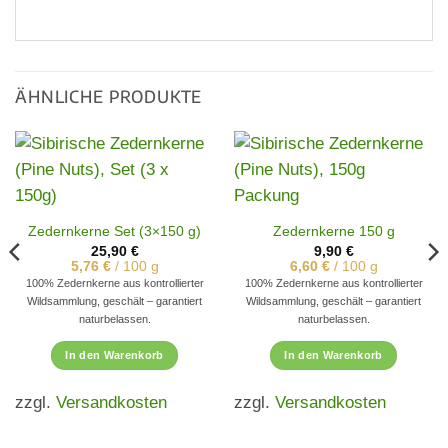
ÄHNLICHE PRODUKTE
Zedernkerne Set (3×150 g)
Zedernkerne 150 g
25,90
€
9,90
€
5,76
€
/
100
g
6,60
€
/
100
g
100% Zedernkerne aus kontrollierter
100% Zedernkerne aus kontrollierter
Wildsammlung, geschält – garantiert
Wildsammlung, geschält – garantiert
naturbelassen.
naturbelassen.
In den Warenkorb
In den Warenkorb
zzgl.
Versandkosten
zzgl.
Versandkosten