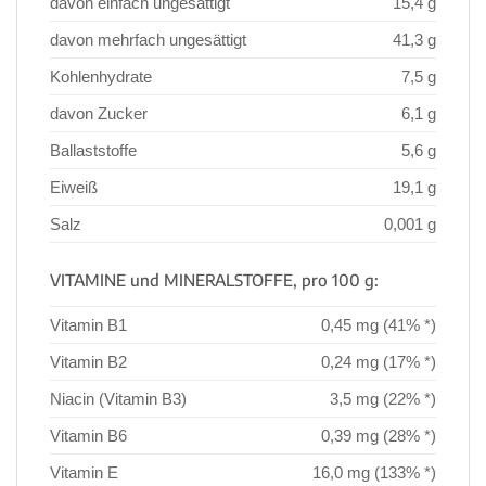
davon einfach ungesättigt
15,4 g
davon mehrfach ungesättigt
41,3 g
Kohlenhydrate
7,5 g
davon Zucker
6,1 g
Ballaststoffe
5,6 g
Eiweiß
19,1 g
Salz
0,001 g
VITAMINE und MINERALSTOFFE, pro 100 g:
Vitamin B1
0,45 mg (41% *)
Vitamin B2
0,24 mg (17% *)
Niacin (Vitamin B3)
3,5 mg (22% *)
Vitamin B6
0,39 mg (28% *)
Vitamin E
16,0 mg (133% *)