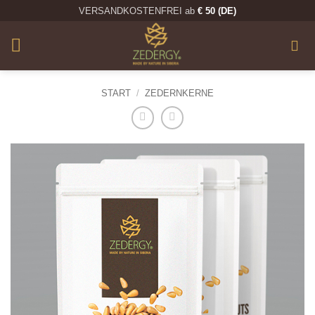
Zum
VERSANDKOSTENFREI ab
€ 50 (DE)
Inhalt
springen
START
/
ZEDERNKERNE