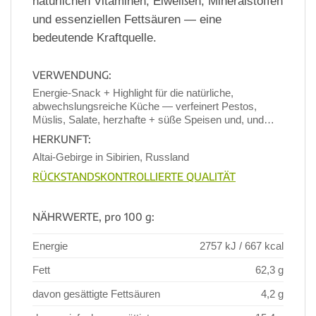
natürlichen Vitaminen, Eiweißen, Mineralstoffen
und essenziellen Fettsäuren — eine
bedeutende Kraftquelle.
VERWENDUNG:
Energie-Snack + Highlight für die natürliche,
abwechslungsreiche Küche — verfeinert Pestos,
Müslis, Salate, herzhafte + süße Speisen und, und…
HERKUNFT:
Altai-Gebirge in Sibirien, Russland
RÜCKSTANDSKONTROLLIERTE QUALITÄT
NÄHRWERTE, pro 100 g:
Energie
2757 kJ / 667 kcal
Fett
62,3 g
davon gesättigte Fettsäuren
4,2 g