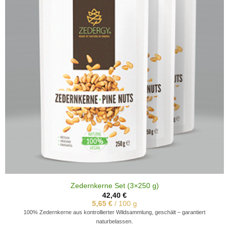
Zedernkerne Set (3×250 g)
42,40
€
5,65
€
/
100
g
100% Zedernkerne aus kontrollierter Wildsammlung, geschält – garantiert
naturbelassen.