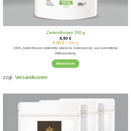
Zedernflocken 250 g
8,90
€
3,56
€
/
100
g
100% Zedernflocken (teilentölte sibirische Zedernkerne), aus kontrollierter
Wildsammlung.
Weiterlesen
zzgl.
Versandkosten