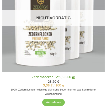
NICHT VORRÄTIG
Zedernflocken Set (3×250 g)
25,20
€
3,36
€
/
100
g
100% Zedernflocken (teilentölte sibirische Zedernkerne), aus kontrollierter
Wildsammlung.
Weiterlesen