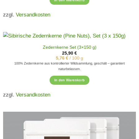
In den Warenkorb
zzgl.
Versandkosten
Zedernkerne Set (3×150 g)
25,90
€
5,76
€
/
100
g
100% Zedernkerne aus kontrollierter Wildsammlung, geschält – garantiert
naturbelassen.
In den Warenkorb
zzgl.
Versandkosten