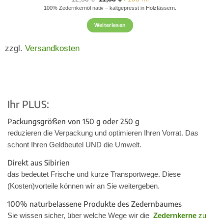
war:
ist:
100% Zedernkernöl nativ – kaltgepresst in Holzfässern.
37,50 €
35,63 €.
Weiterlesen
zzgl.
Versandkosten
Ihr PLUS:
Packungsgrößen von
150 g
oder
250 g
reduzieren die Verpackung und optimieren Ihren Vorrat. Das
schont Ihren Geldbeutel UND
die Umwelt.
Direkt aus Sibirien
das bedeutet Frische und kurze Transportwege. Diese
(Kosten)vorteile können wir
an Sie
weitergeben.
100% naturbelassene Produkte des Zedernbaumes
Sie wissen sicher, über welche Wege wir die
Zedernkerne
zu