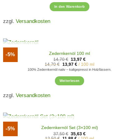
In den Warenkorb
zzgl.
Versandkosten
NICHT VORRÄTIG
Zedernkernöl 100 ml
-5%
Ursprünglicher
Aktueller
14,70
€
13,97
€
Preis
Preis
14,70
€
13,97
€
/
100
ml
war:
ist:
100% Zedernkernöl nativ – kaltgepresst in Holzfässern.
14,70 €
13,97 €.
Weiterlesen
zzgl.
Versandkosten
NICHT VORRÄTIG
Zedernkernöl Set (3×100 ml)
-5%
Ursprünglicher
Aktueller
37,50
€
35,63
€
Preis
Preis
12,50
€
11,88
€
/
100
ml