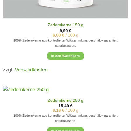
Zedernkerne 150 g
9,90
€
6,60
€
/
100
g
100% Zedernkerne aus kontrollierter Wildsammlung, geschält – garantiert
naturbelassen.
In den Warenkorb
zzgl.
Versandkosten
Zedernkerne 250 g
15,40
€
6,16
€
/
100
g
100% Zedernkerne aus kontrollierter Wildsammlung, geschält – garantiert
naturbelassen.