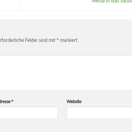
Messe in Bad Salzu
rforderliche Felder sind mit
*
markiert
dresse
*
Website