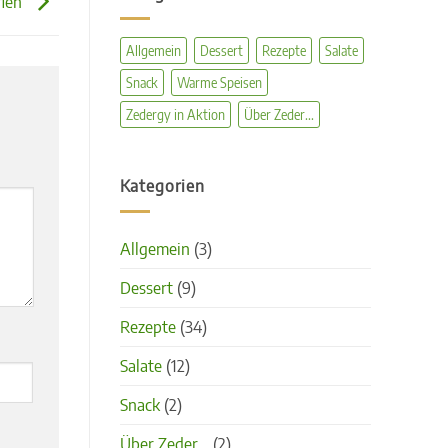
flen
Allgemein
Dessert
Rezepte
Salate
Snack
Warme Speisen
Zedergy in Aktion
Über Zeder...
Kategorien
Allgemein
(3)
Dessert
(9)
Rezepte
(34)
Salate
(12)
Snack
(2)
Über Zeder…
(2)