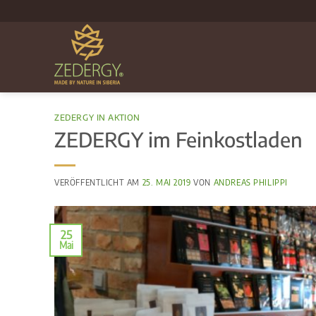
Zum
Inhalt
springen
ZEDERGY IN AKTION
ZEDERGY im Feinkostladen
VERÖFFENTLICHT AM
25. MAI 2019
VON
ANDREAS PHILIPPI
25
Mai