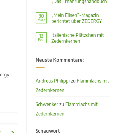
„Das Ernährungshandbuch“
IN
DEN
Keine
TEIG“
Kommentare
„Mein Eilsen“-Magazin
30
zu
März
Zedernüsse
berichtet über ZEDERGY
–
Keine
gesund
Kommentare
und
Italienische Plätzchen mit
12
zu
lecker
Feb.
„Mein
Zedernkernen
–
Eilsen“-
die
Keine
Magazin
verkannte
Kommentare
berichtet
Vitaminbombe,
zu
über
Bericht
Neuste Kommentare:
Italienische
ZEDERGY
vom
Plätzchen
„Das
mit
Ernährungshandbuch“
Zedernkernen
ergy.
Andreas Philippi
zu
Flammlachs mit
Zedernkernen
Schwenker
zu
Flammlachs mit
Zedernkernen
Schagwort